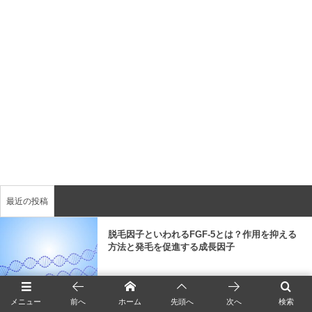
最近の投稿
脱毛因子といわれるFGF-5とは？作用を抑える
方法と発毛を促進する成長因子
猫背が薄毛を引き起こす？姿勢と毛髪の関係と
メニュー
前へ
ホーム
先頭へ
次へ
検索