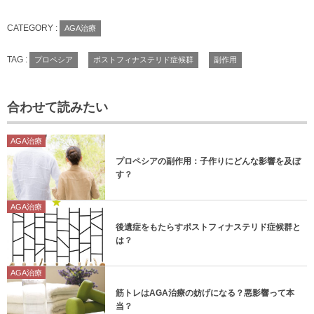
CATEGORY :
AGA治療
TAG :
プロペシア
ポストフィナステリド症候群
副作用
合わせて読みたい
AGA治療
プロペシアの副作用：子作りにどんな影響を及ぼ
す？
AGA治療
後遺症をもたらすポストフィナステリド症候群と
は？
AGA治療
筋トレはAGA治療の妨げになる？悪影響って本
当？